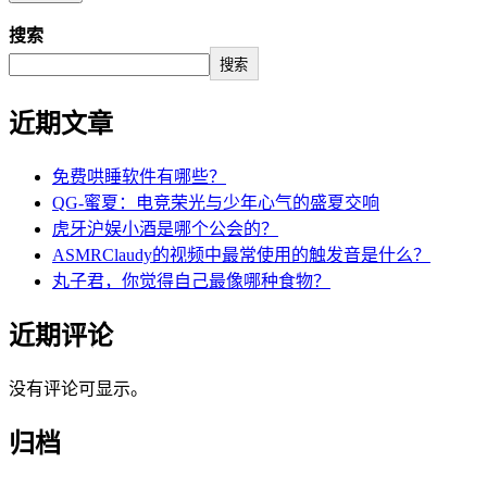
搜索
搜索
近期文章
免费哄睡软件有哪些？
QG-蜜夏：电竞荣光与少年心气的盛夏交响
虎牙沪娱小酒是哪个公会的？
ASMRClaudy的视频中最常使用的触发音是什么？
丸子君，你觉得自己最像哪种食物？
近期评论
没有评论可显示。
归档