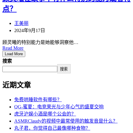
点？
王美丽
2024年9月17日
顾灵曦的特别能力是她能够洞察他…
Read More
Load More
搜索
搜索
近期文章
免费哄睡软件有哪些？
QG-蜜夏：电竞荣光与少年心气的盛夏交响
虎牙沪娱小酒是哪个公会的？
ASMRClaudy的视频中最常使用的触发音是什么？
丸子君，你觉得自己最像哪种食物？