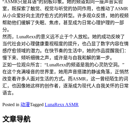
“ASMR只是耳语”的刻板印象。她的频道如同一座声音实验
室，既探索了触觉、视觉与听觉的协同作用，也推动了ASMR
从小众爱好向主流疗愈方式的转型。许多观众反馈，她的视频
帮助他们缓解了失眠、焦虑，甚至成为日常心理护理的一部
分。
然而，LunaRexx的意义远不止于个人放松。她的成功反映了
当代社会对心理健康重视程度的提升，也凸显了数字内容在情
感疗愈领域的潜力。在快节奏的生活中，她的作品提醒我们：
慢下来、倾听细微之声，或许是与自我和解的第一步。
正如一位观众所言：“LunaRexx的频道是我的心灵防空洞。”
在这个充满噪音的世界里，她用声音搭建的静谧角落，正悄然
改变着许多人面对生活的方式。而ASMR，这一曾经陌生的词
汇，也因像她这样的创作者，逐渐成为现代人自我关怀的日常
语言。
Posted in
动漫
Tagged
LunaRexx ASMR
文章导航