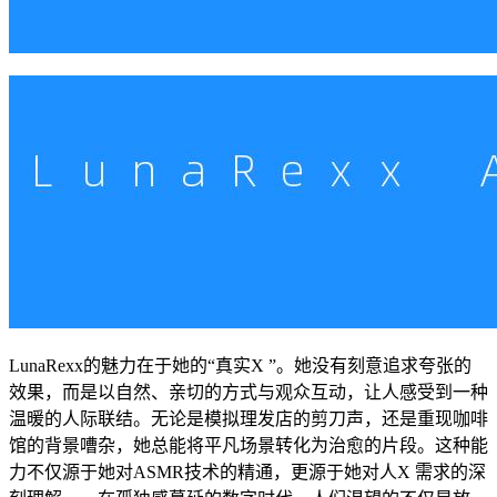
LunaRexx的魅力在于她的“真实X ”。她没有刻意追求夸张的
效果，而是以自然、亲切的方式与观众互动，让人感受到一种
温暖的人际联结。无论是模拟理发店的剪刀声，还是重现咖啡
馆的背景嘈杂，她总能将平凡场景转化为治愈的片段。这种能
力不仅源于她对ASMR技术的精通，更源于她对人X 需求的深