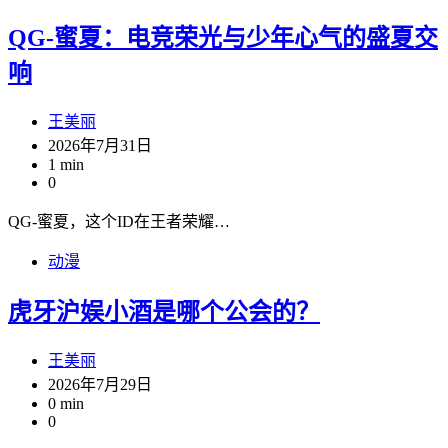
QG-蜜夏：电竞荣光与少年心气的盛夏交
响
王美丽
2026年7月31日
1 min
0
QG-蜜夏，这个ID在王者荣耀…
动漫
虎牙沪娱小酒是哪个公会的？
王美丽
2026年7月29日
0 min
0