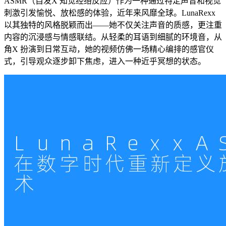
ASMR（自发X 知觉经络反应）作为一种通过特定声音和视觉
刺激引发愉悦、放松感的体验，近年来风靡全球。LunaRexx
以其独特的风格脱颖而出——她不仅关注声音的质感，更注重
内容的沉浸感与情感联结。从轻柔的耳语到细腻的环境音，从
角X 扮演到日常互动，她的视频仿佛一场精心编排的感官仪
式，引导观众逐步卸下焦虑，进入一种近乎冥想的状态。