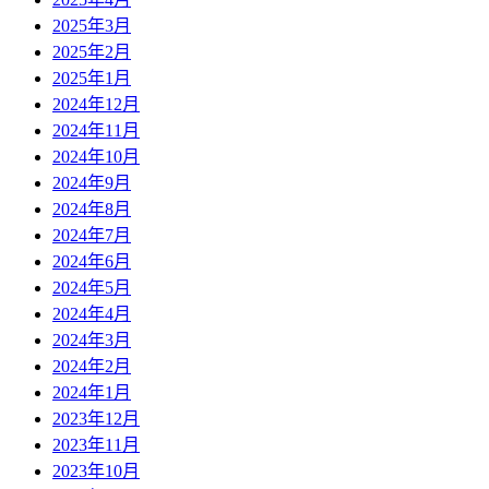
2025年3月
2025年2月
2025年1月
2024年12月
2024年11月
2024年10月
2024年9月
2024年8月
2024年7月
2024年6月
2024年5月
2024年4月
2024年3月
2024年2月
2024年1月
2023年12月
2023年11月
2023年10月