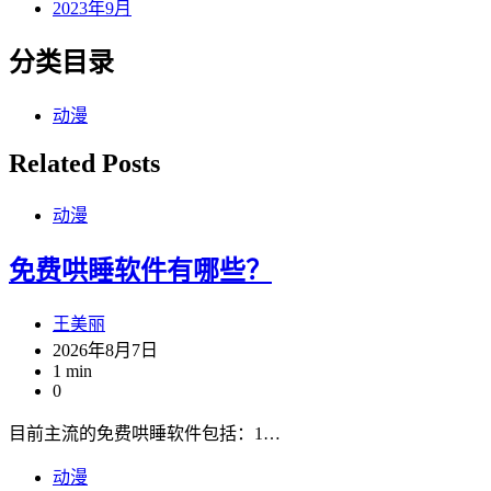
2023年9月
分类目录
动漫
Related Posts
动漫
免费哄睡软件有哪些？
王美丽
2026年8月7日
1 min
0
目前主流的免费哄睡软件包括：1…
动漫