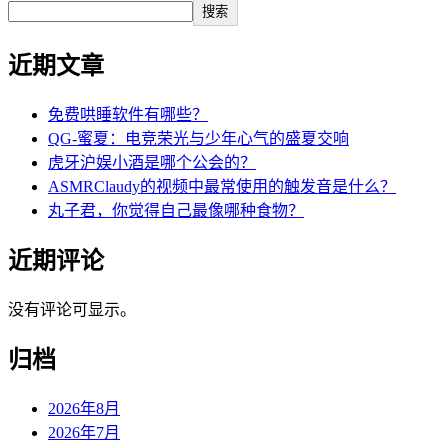
搜索
近期文章
免费哄睡软件有哪些？
QG-蜜夏：电竞荣光与少年心气的盛夏交响
虎牙沪娱小酒是哪个公会的？
ASMRClaudy的视频中最常使用的触发音是什么？
丸子君，你觉得自己最像哪种食物？
近期评论
没有评论可显示。
归档
2026年8月
2026年7月