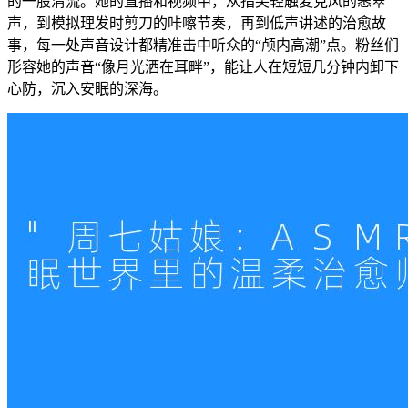
的一股清流。她的直播和视频中，从指尖轻触麦克风的窸窣
声，到模拟理发时剪刀的咔嚓节奏，再到低声讲述的治愈故
事，每一处声音设计都精准击中听众的“颅内高潮”点。粉丝们
形容她的声音“像月光洒在耳畔”，能让人在短短几分钟内卸下
心防，沉入安眠的深海。