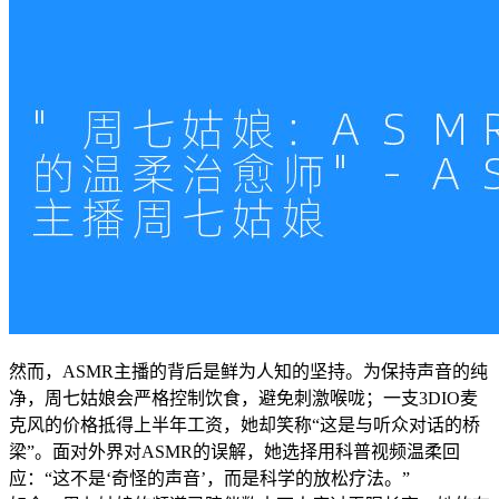
然而，ASMR主播的背后是鲜为人知的坚持。为保持声音的纯
净，周七姑娘会严格控制饮食，避免刺激喉咙；一支3DIO麦
克风的价格抵得上半年工资，她却笑称“这是与听众对话的桥
梁”。面对外界对ASMR的误解，她选择用科普视频温柔回
应：“这不是‘奇怪的声音’，而是科学的放松疗法。”