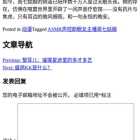
如今，周七姑娘的频道已陪伴数十万人度过无眠长夜。她的存
在，仿佛在喧嚣世界里开辟了一间声音疗愈馆——没有药片与
焦虑，只有耳边的微风细雨，和一句永恒的晚安。
Posted in
动漫
Tagged
ASMR声控助眠女主播周七姑娘
文章导航
Previous:
黎菲儿：璀璨星途里的多才多艺
Next:
盛鸽KK是什么？
发表回复
您的电子邮箱地址不会被公开。
必填项已用
*
标注