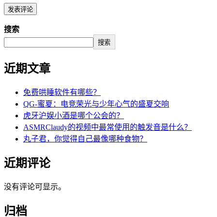
搜索
搜索
近期文章
免费哄睡软件有哪些？
QG-蜜夏：电竞荣光与少年心气的盛夏交响
虎牙沪娱小酒是哪个公会的？
ASMRClaudy的视频中最常使用的触发音是什么？
丸子君，你觉得自己最像哪种食物？
近期评论
没有评论可显示。
归档