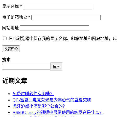
显示名称
*
电子邮箱地址
*
网站地址
在此浏览器中保存我的显示名称、邮箱地址和网站地址，以
搜索
搜索
近期文章
免费哄睡软件有哪些？
QG-蜜夏：电竞荣光与少年心气的盛夏交响
虎牙沪娱小酒是哪个公会的？
ASMRClaudy的视频中最常使用的触发音是什么？