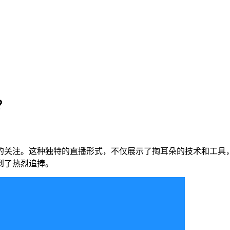
？
的关注。这种独特的直播形式，不仅展示了掏耳朵的技术和工具
到了热烈追捧。