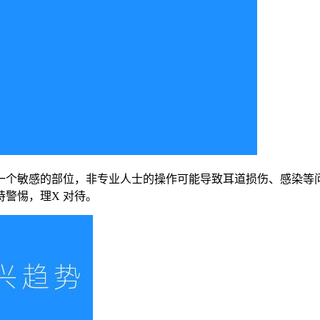
一个敏感的部位，非专业人士的操作可能导致耳道损伤、感染等
警惕，理X 对待。