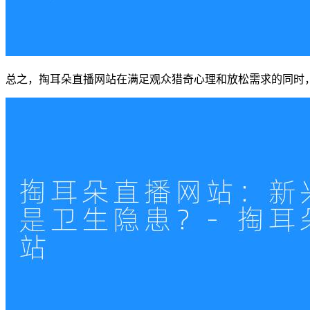
总之，掏耳朵直播网站在满足观众猎奇心理和放松需求的同时