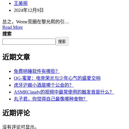
王美丽
2024年12月9日
总之，Weme觅圈在黎允熙的引…
Read More
搜索
搜索
近期文章
免费哄睡软件有哪些？
QG-蜜夏：电竞荣光与少年心气的盛夏交响
虎牙沪娱小酒是哪个公会的？
ASMRClaudy的视频中最常使用的触发音是什么？
丸子君，你觉得自己最像哪种食物？
近期评论
没有评论可显示。