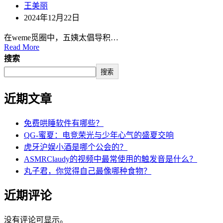
王美丽
2024年12月22日
在weme觅圈中，五姨太倡导积…
Read More
搜索
搜索
近期文章
免费哄睡软件有哪些？
QG-蜜夏：电竞荣光与少年心气的盛夏交响
虎牙沪娱小酒是哪个公会的？
ASMRClaudy的视频中最常使用的触发音是什么？
丸子君，你觉得自己最像哪种食物？
近期评论
没有评论可显示。