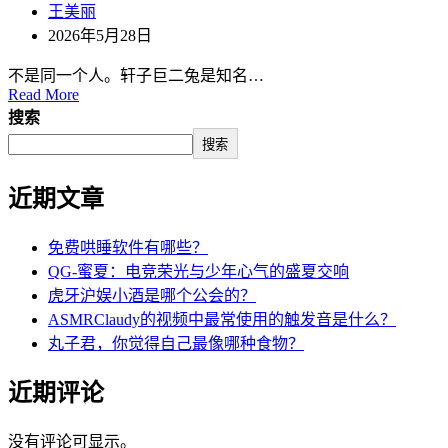
王美丽
2026年5月28日
不是同一个人。轩子巨二兔是知名…
Read More
搜索
搜索
近期文章
免费哄睡软件有哪些？
QG-蜜夏：电竞荣光与少年心气的盛夏交响
虎牙沪娱小酒是哪个公会的？
ASMRClaudy的视频中最常使用的触发音是什么？
丸子君，你觉得自己最像哪种食物？
近期评论
没有评论可显示。